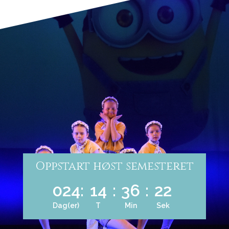
Oppstart høst semesteret
024
:
14
:
36
:
21
Dag(er)
T
Min
Sek