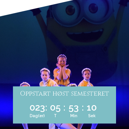
Oppstart høst semesteret
023
:
05
:
53
:
10
Dag(er)
T
Min
Sek